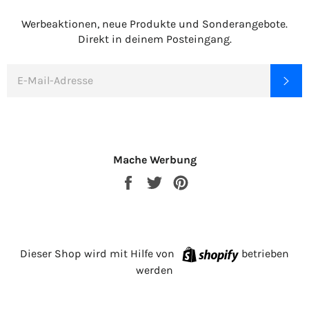
Werbeaktionen, neue Produkte und Sonderangebote.
Direkt in deinem Posteingang.
E-
AB
MAIL
Mache Werbung
Auf
Auf
Auf
Facebook
Twitter
Pinterest
teilen
twittern
pinnen
Shopify
Dieser Shop wird mit Hilfe von
betrieben
werden